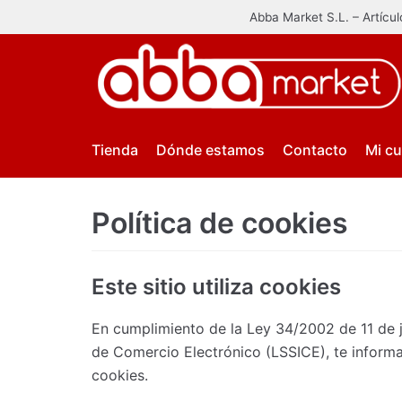
Abba Market S.L. – Artícu
Saltar
al
contenido
Tienda
Dónde estamos
Contacto
Mi c
Política de cookies
Este sitio utiliza cookies
En cumplimiento de la Ley 34/2002 de 11 de j
de Comercio Electrónico (LSSICE), te inform
cookies.