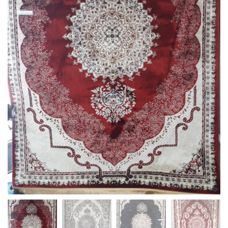
Alfombras modernas
Alfombras clásicas
Alfombra para rezar (sejada)
MANTAS
MALETAS
ELECTRODOMÉSTICOS
MENAJE DE COCINA
UTENSILIO DE COCINA
TAJÍN DE ACERO INOXIDABLE
TETERAS