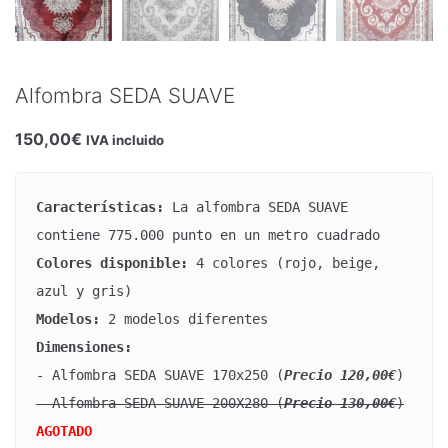
SOPERAS
VASOS
Alfombra SEDA SUAVE
FRUTOS SECOS
150,00
€
IVA incluido
SINIA (Bandejas)
Características: 
La alfombra SEDA SUAVE 
PLATOS DE CERÁMICA
Colores disponible: 
4 colores (rojo, beige, 
ARTÍCULOS VARIOS
azul y gris)
Modelos: 
Dimensiones: 
- Alfombra SEDA SUAVE 170x250 (
Precio 120,00€
- Alfombra SEDA SUAVE 200X280 (
Precio 130,00€
)
AGOTADO