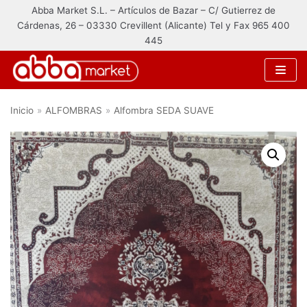
Abba Market S.L. – Artículos de Bazar – C/ Gutierrez de
Saltar
Cárdenas, 26 – 03330 Crevillent (Alicante) Tel y Fax 965 400
al
445
contenido
Inicio
»
ALFOMBRAS
»
Alfombra SEDA SUAVE
Categorías de producto
ALFOMBRAS
Alfombra HARMONY
Alfombra TAJ
Alfombra 160x230
Alfombra SEDA SUAVE