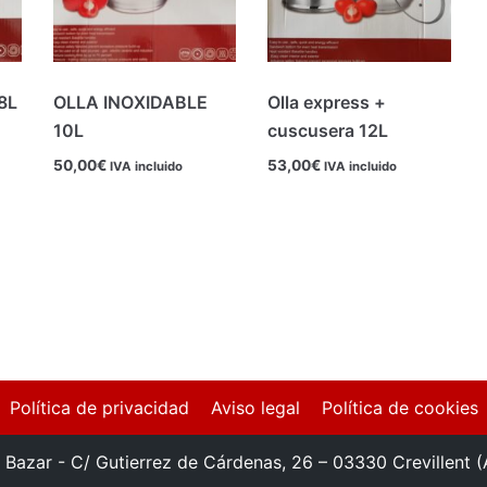
8L
OLLA INOXIDABLE
Olla express +
10L
cuscusera 12L
50,00
€
53,00
€
IVA incluido
IVA incluido
Política de privacidad
Aviso legal
Política de cookies
 Bazar - C/ Gutierrez de Cárdenas, 26 – 03330 Crevillent 