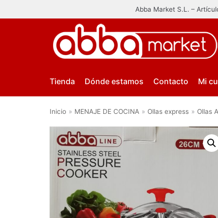
Abba Market S.L. – Artícu
Saltar
al
contenido
Tienda
Dónde estamos
Contacto
Mi c
Inicio
»
MENAJE DE COCINA
»
Ollas express
»
Ollas