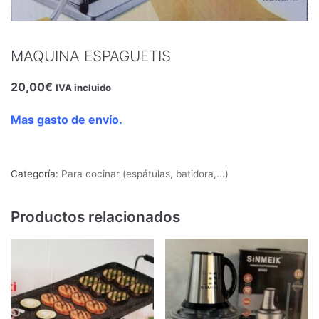
UTENSILIO DE COCINA
Para cocinar (espátulas, batidora,...)
MAQUINA ESPAGUETIS
TAJÍN DE ACERO INOXIDABLE
20,00
€
IVA incluido
TETERAS
Mas gasto de envío.
SOPERAS
Categoría:
Para cocinar (espátulas, batidora,...)
VASOS
FRUTOS SECOS
Productos relacionados
SINIA (Bandejas)
PLATOS DE CERÁMICA
ARTÍCULOS VARIOS