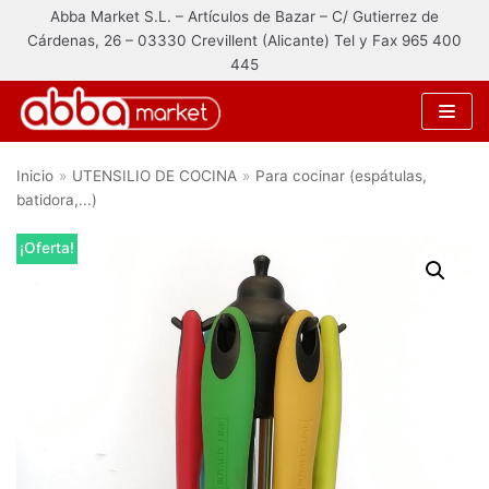
Abba Market S.L. – Artículos de Bazar – C/ Gutierrez de
Saltar
Cárdenas, 26 – 03330 Crevillent (Alicante) Tel y Fax 965 400
al
445
contenido
Inicio
»
UTENSILIO DE COCINA
»
Para cocinar (espátulas,
Categorías de producto
batidora,...)
ALFOMBRAS
¡Oferta!
MANTAS
MALETAS
ELECTRODOMÉSTICOS
MENAJE DE COCINA