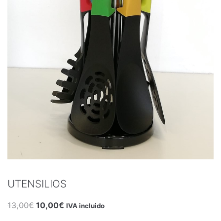
UTENSILIO DE COCINA
Para cocinar (espátulas, batidora,...)
TAJÍN DE ACERO INOXIDABLE
TETERAS
SOPERAS
VASOS
FRUTOS SECOS
SINIA (Bandejas)
UTENSILIOS
PLATOS DE CERÁMICA
13,00
€
10,00
€
IVA incluido
ARTÍCULOS VARIOS